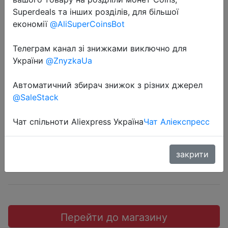
Superdeals та інших розділів, для більшої
економії
@AliSuperCoinsBot
Телеграм канал зі знижками виключно для
2018-08-15
України
@ZnyzkaUa
TOSHIBA TR200 Series 240GB
Автоматичний збирач знижок з різних джерел
SATA3 Solid State Drive -
@SaleStack
$48
Чат спільноти Aliexpress Україна
Чат Аліекспресс
закрити
JD
Перейти до магазину