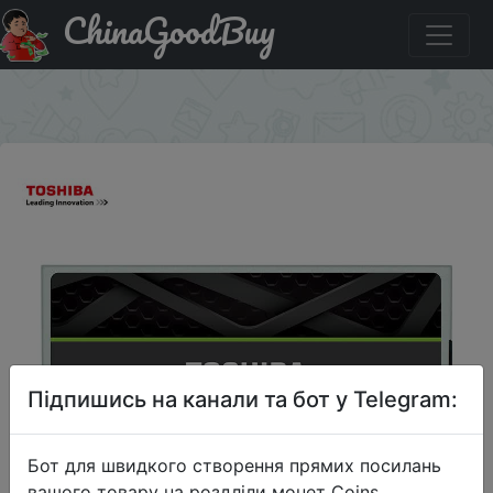
ChinaGoodBuy
Знижка на TOSHIBA TR200 Series 240GB SATA3 Solid
State Drive -
×
Підпишись на канали та бот у Telegram:
Бот для швидкого створення прямих посилань
вашого товару на роздліли монет Coins,