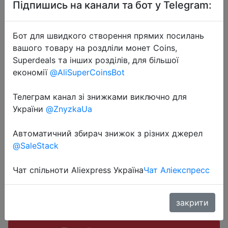
Підпишись на канали та бот у Telegram:
Бот для швидкого створення прямих посилань
вашого товару на роздліли монет Coins,
2020-06-24
Superdeals та інших розділів, для більшої
Набор контейнеров Glasslock
економії
@AliSuperCoinsBot
OCSTSET-165 (1615ml + 900ml +
Телеграм канал зі знижками виключно для
400ml).
України
@ZnyzkaUa
Автоматичний збирач знижок з різних джерел
999 руб.
@SaleStack
Чат спільноти Aliexpress Україна
Чат Аліекспресс
Sale
закрити