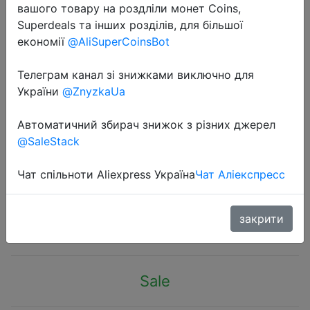
вашого товару на роздліли монет Coins,
Superdeals та інших розділів, для більшої
економії
@AliSuperCoinsBot
Телеграм канал зі знижками виключно для
України
@ZnyzkaUa
2020-06-23
50 шт в упаковке Трехслойная
Автоматичний збирач знижок з різних джерел
гигиеническая маска для
@SaleStack
индивидуальной защиты нетканых
материалов,
Чат спільноти Aliexpress Україна
Чат Аліекспресс
$7.47
закрити
Sale