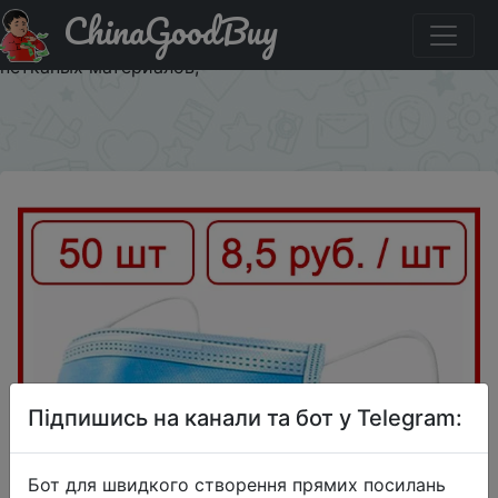
ChinaGoodBuy
Придбати по акціи 50 шт в упаковке Трехслойная
гигиеническая маска для индивидуальной защиты
нетканых материалов,
×
Підпишись на канали та бот у Telegram:
Бот для швидкого створення прямих посилань