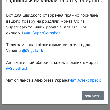
Підпишись на канали та бот у Telegram:
Бот для швидкого створення прямих посилань
вашого товару на роздліли монет Coins,
Superdeals та інших розділів, для більшої
економії
@AliSuperCoinsBot
2020-06-21
Телеграм канал зі знижками виключно для
Весь набор светодиодный
України
@ZnyzkaUa
светильник для трека 12 Вт 20 Вт
30 Вт 40 Вт COB светильник для
Автоматичний збирач знижок з різних джерел
трека s алюминиевый рельсовый
@SaleStack
Точечный светильник для…
Чат спільноти Aliexpress Україна
Чат Аліекспресс
$1.84
закрити