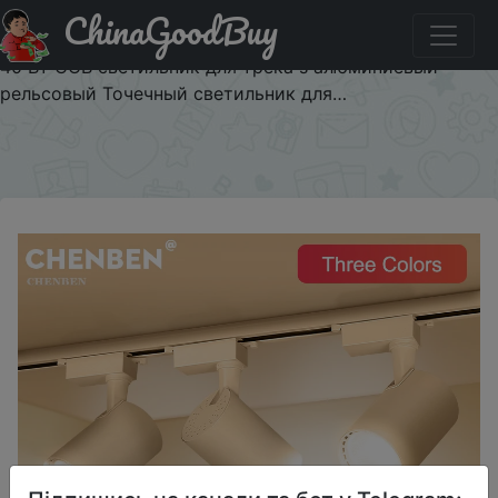
ChinaGoodBuy
Паридбати з промокодом $5/5 Весь набор
светодиодный светильник для трека 12 Вт 20 Вт 30 Вт
40 Вт COB светильник для трека s алюминиевый
рельсовый Точечный светильник для…
×