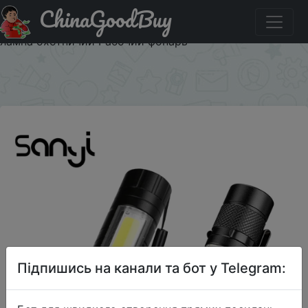
ChinaGoodBuy
Акція на SANYI 3 режима фонарик от батареи АА 3800
люмен портативный фонарь XPE COB Linternas Кемпинг
лампа охотничий Рабочий фонарь
×
Підпишись на канали та бот у Telegram: