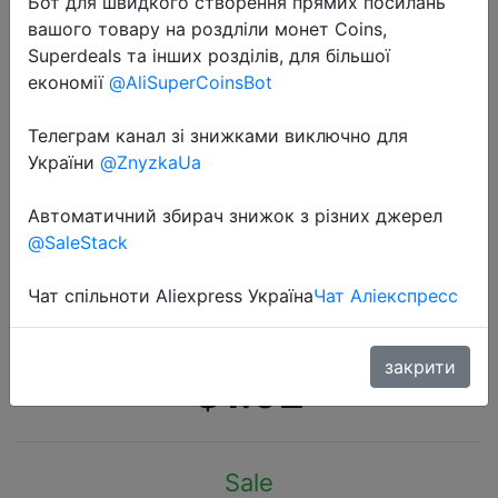
Бот для швидкого створення прямих посилань
вашого товару на роздліли монет Coins,
Superdeals та інших розділів, для більшої
економії
@AliSuperCoinsBot
Телеграм канал зі знижками виключно для
2020-06-20
України
@ZnyzkaUa
SANYI 3 режима фонарик от
батареи АА 3800 люмен
Автоматичний збирач знижок з різних джерел
@SaleStack
портативный фонарь XPE COB
Linternas Кемпинг лампа
Чат спільноти Aliexpress Україна
Чат Аліекспресс
охотничий Рабочий фонарь
закрити
$1.92
Sale