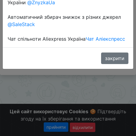
України
@ZnyzkaUa
Перейти до магазину
Автоматичний збирач знижок з різних джерел
@SaleStack
Додаткова інформація відсутня.
Чат спільноти Aliexpress Україна
Чат Аліекспресс
Слідкуйте за знижками на мобільному, в телеграм
каналі:
ZnyzhkaUA
закрити
Цей сайт використовує Cookies
🍪 Підтвердіть
згоду на їх зберігання та використання
прийняти
відхилити