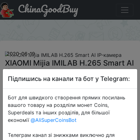
ChinaGoodBuy
Промокод на знижку BGHKIMI24 XIAOMI Mijia IMILAB
H.265 Smart AI IP-камера
×
2020-06-19
XIAOMI Mijia IMILAB H.265 Smart AI
IP-камера
Підпишись на канали та бот у Telegram:
$25.99
Бот для швидкого створення прямих посилань
вашого товару на роздліли монет Coins,
Superdeals та інших розділів, для більшої
Промокод:
"BGHKIMI24"
економії
@AliSuperCoinsBot
Телеграм канал зі знижками виключно для