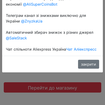
економії
@AliSuperCoinsBot
Телеграм канал зі знижками виключно для
України
@ZnyzkaUa
2020-06-18
Наушники JBL T100
Автоматичний збирач знижок з різних джерел
@SaleStack
$3.7
Чат спільноти Aliexpress Україна
Чат Аліекспресс
Sale
закрити
Перейти до магазину