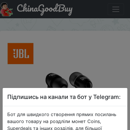
ChinaGoodBuy
Знижка на Наушники JBL T100
×
Підпишись на канали та бот у Telegram:
Бот для швидкого створення прямих посилань
вашого товару на роздліли монет Coins,
Superdeals та інших розділів, для більшої