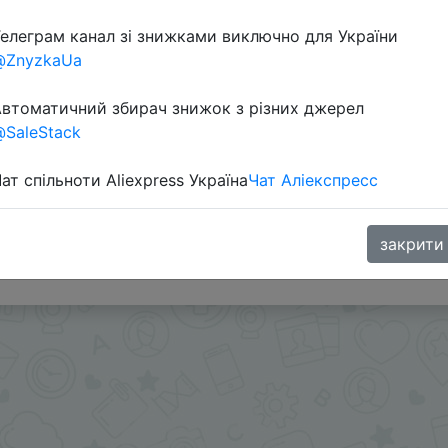
елеграм канал зі знижками виключно для України
Перейти 
@ZnyzkaUa
втоматичний збирач знижок з різних джерел
SaleStack
ат спільноти Aliexpress Україна
Чат Аліекспресс
.
она $3.12/31.22 который брали по ссылке из поста -
t.m
закрити
oodBuy