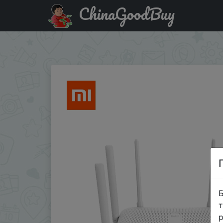
ChinaGoodBuy
Код на знижку 618hitechmail20 Xiaomi Redmi AC2100 м
повторитель с 6 антеннами с высоким коэ…
Б
т
р