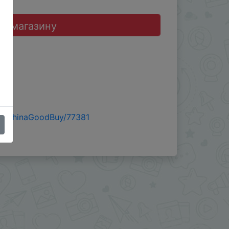
до магазину
e/ChinaGoodBuy/77381