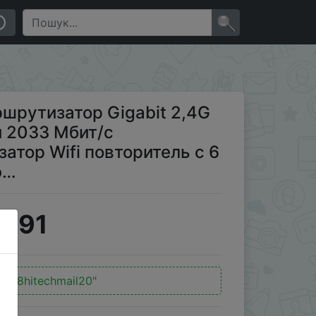
33 Мбит/с беспроводной маршрутизатор Wifi
×
шрутизатор Gigabit 2,4G
й 2033 Мбит/с
тор Wifi повторитель с 6
э…
9.91
:
"618hitechmail20"