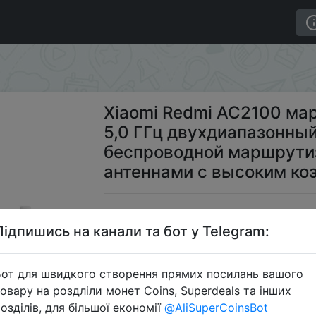
аршрутизатор Gigabit 2,4G 5,0 ГГц двухдиапазонный 20
Xiaomi Redmi AC2100 мар
5,0 ГГц двухдиапазонны
беспроводной маршрутиза
антеннами с высоким ко
$2
Підпишись на канали та бот у Telegram:
от для швидкого створення прямих посилань вашого
Промокод
овару на роздліли монет Coins, Superdeals та інших
озділів, для більшої економії
@AliSuperCoinsBot