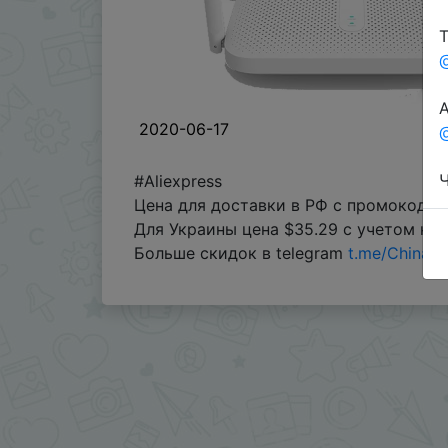
Т
А
2020-06-17
@
Ч
#Aliexpress
Цена для доставки в РФ с промокодом
Для Украины цена $35.29 с учетом куп
Больше скидок в telegram
t.me/ChinaG