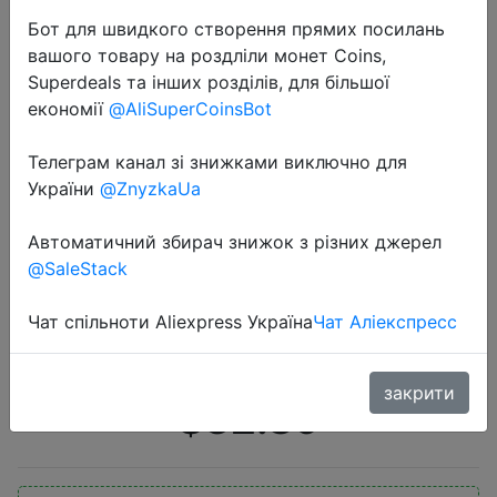
Бот для швидкого створення прямих посилань
вашого товару на роздліли монет Coins,
Superdeals та інших розділів, для більшої
економії
@AliSuperCoinsBot
Телеграм канал зі знижками виключно для
2020-06-12
України
@ZnyzkaUa
Оригинальный браслет Xiaomi Mi
Band 5, 4 цвета, пульсометр,
Автоматичний збирач знижок з різних джерел
@SaleStack
фитнес-трекер, Bluetooth,
спортивный браслет AMOLED,
Чат спільноти Aliexpress Україна
Чат Аліекспресс
экран, Mi Band 5
закрити
$32.89