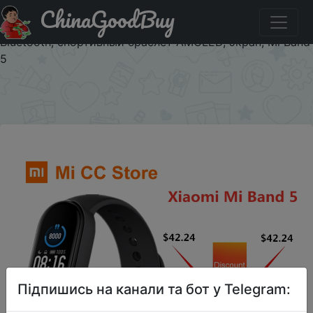
ChinaGoodBuy
Паридбати з промокодом $1/19 Оригинальный браслет
Xiaomi Mi Band 5, 4 цвета, пульсометр, фитнес-трекер,
Bluetooth, спортивный браслет AMOLED, экран, Mi Band
5
×
Підпишись на канали та бот у Telegram: