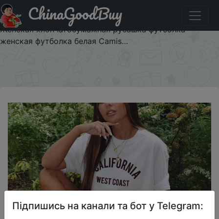
ChinaGoodBuy
Придбати по знижці $3/3 California West Coast летняя
футболка женская с коротким рукавом забавная
Женская хлопчатобумажная рубашка футболка
женская футболка белая Camis…
×
Підпишись на канали та бот у Telegram: