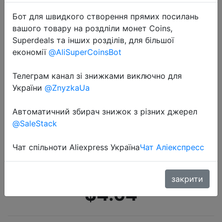
Бот для швидкого створення прямих посилань
вашого товару на роздліли монет Coins,
Superdeals та інших розділів, для більшої
економії
@AliSuperCoinsBot
2020-06-12
Телеграм канал зі знижками виключно для
California West Coast летняя
України
@ZnyzkaUa
футболка женская с коротким
Автоматичний збирач знижок з різних джерел
рукавом забавная Женская
@SaleStack
хлопчатобумажная рубашка
футболка женская футболка белая
Чат спільноти Aliexpress Україна
Чат Аліекспресс
Camis…
закрити
$4.64