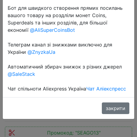
Бот для швидкого створення прямих посилань
вашого товару на роздліли монет Coins,
Superdeals та інших розділів, для більшої
економії
@AliSuperCoinsBot
2020-06-12
Телеграм канал зі знижками виключно для
2 зубных щетки SEAGO Sonic,
України
@ZnyzkaUa
автоматическая
Автоматичний збирач знижок з різних джерел
Водонепроницаемая зубная щетка
@SaleStack
с 3 сменными насадками, батарея
SG915, 360
Чат спільноти Aliexpress Україна
Чат Аліекспресс
$7.48
закрити
Промокод:
"SEAGO13"