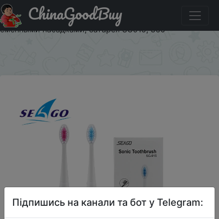
ChinaGoodBuy
Код на знижку SEAGO13 2 зубных щетки SEAGO Sonic,
автоматическая Водонепроницаемая зубная щетка с 3
сменными насадками, батарея SG915, 360
×
Підпишись на канали та бот у Telegram: