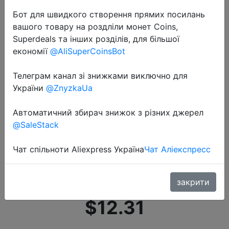
Бот для швидкого створення прямих посилань
вашого товару на роздліли монет Coins,
Superdeals та інших розділів, для більшої
економії
@AliSuperCoinsBot
Телеграм канал зі знижками виключно для
2020-06-10
України
@ZnyzkaUa
Damyuan/Новинка 2020 года;
Модная классическая обувь;
Автоматичний збирач знижок з різних джерел
Мужская обувь для женщин;
@SaleStack
Удобная дышащая обувь из
Чат спільноти Aliexpress Україна
Чат Аліекспресс
некожи; Повседневная легкая
обувь
закрити
$12.31