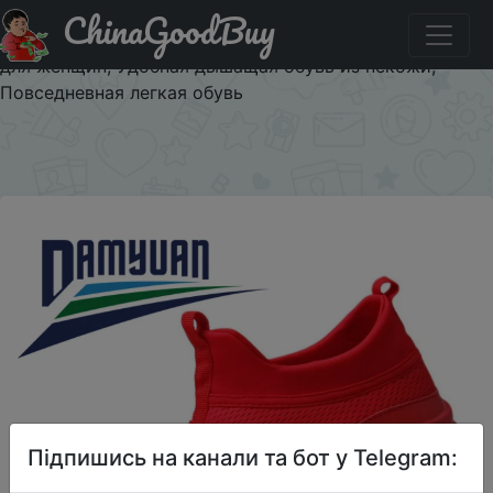
ChinaGoodBuy
Промокод на знижку DAMYUAN527 Damyuan/Новинка
2020 года; Модная классическая обувь; Мужская обувь
для женщин; Удобная дышащая обувь из некожи;
Повседневная легкая обувь
×
Підпишись на канали та бот у Telegram: