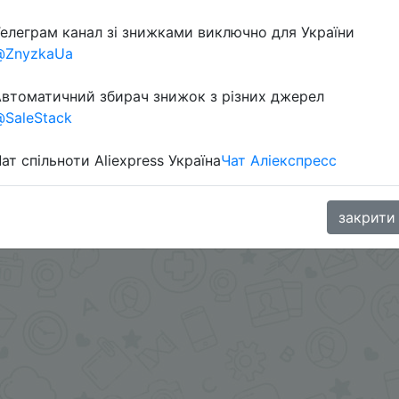
Перейти 
елеграм канал зі знижками виключно для України
@ZnyzkaUa
втоматичний збирач знижок з різних джерел
SaleStack
ат спільноти Aliexpress Україна
Чат Аліекспресс
oodBuy
закрити