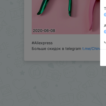
Т
А
2020-06-08
@
Ч
#Aliexpress
Больше скидок в telegram
t.me/ChinaG