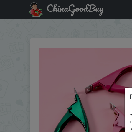
ChinaGoodBuy
Купити на розпродажі Профессиональная машинка для
слово …
Б
т
р