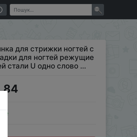
огтей режущие ножницы из нержавеющей стали U одно
×
ка для стрижки ногтей с
адки для ногтей режущие
 стали U одно слово …
.84
ale