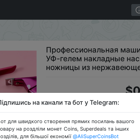
 стрижки ногтей с УФ-гелем накладные насадки для н
Профессиональная машин
УФ-гелем накладные нас
ножницы из нержавеющей
$0
Підпишись на канали та бот у Telegram:
S
от для швидкого створення прямих посилань вашого
овару на роздліли монет Coins, Superdeals та інших
озділів, для більшої економії
@AliSuperCoinsBot