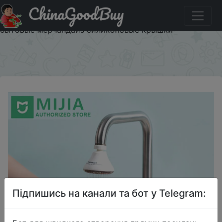
ChinaGoodBuy
Акція на Xiaomi JORDAN & JUDY кран кухонный фильтр
для воды брызгозащищенная насадка для душа
бытовые мерчандайз силиконовые крышки
×
Підпишись на канали та бот у Telegram: