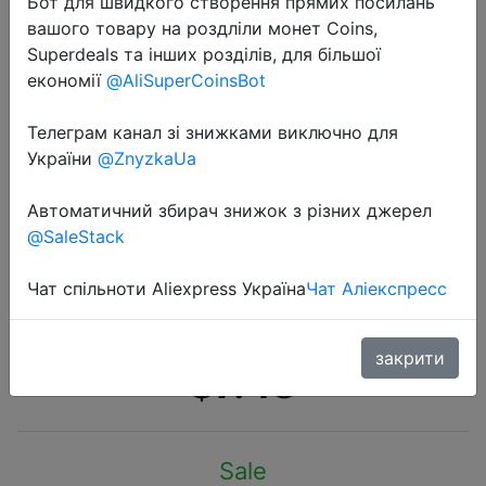
Бот для швидкого створення прямих посилань
вашого товару на роздліли монет Coins,
Superdeals та інших розділів, для більшої
економії
@AliSuperCoinsBot
Телеграм канал зі знижками виключно для
2020-06-07
України
@ZnyzkaUa
Xiaomi JORDAN & JUDY кран
кухонный фильтр для воды
Автоматичний збирач знижок з різних джерел
@SaleStack
брызгозащищенная насадка для
душа бытовые мерчандайз
Чат спільноти Aliexpress Україна
Чат Аліекспресс
силиконовые крышки
закрити
$7.48
Sale