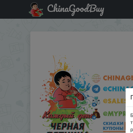
ChinaGoodBuy
Придбати по знижці Мужские прямые джинсы Metersb
Б
т
р