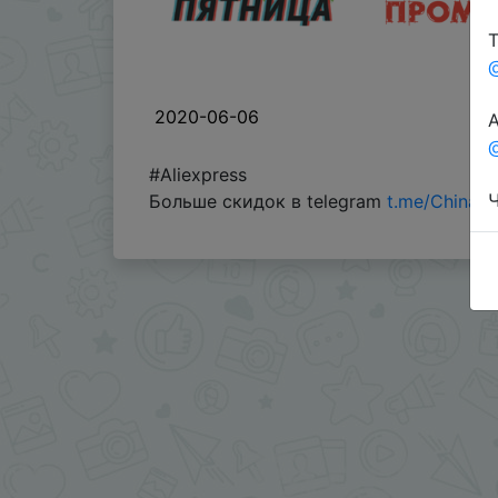
Т
2020-06-06
А
@
#Aliexpress
Ч
Больше скидок в telegram
t.me/ChinaG