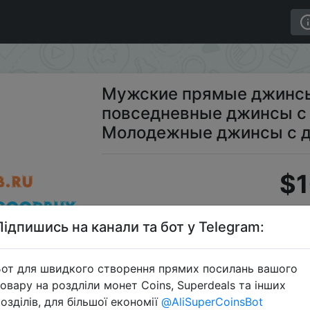
onwe, повседневные джинсы с дырками, Осенние Моло
Мужские прямые джинсы
повседневные джинсы с
Молодежные джинсы с д
$1
Підпишись на канали та бот у Telegram:
S
от для швидкого створення прямих посилань вашого
овару на роздліли монет Coins, Superdeals та інших
озділів, для більшої економії
@AliSuperCoinsBot
Перейти 