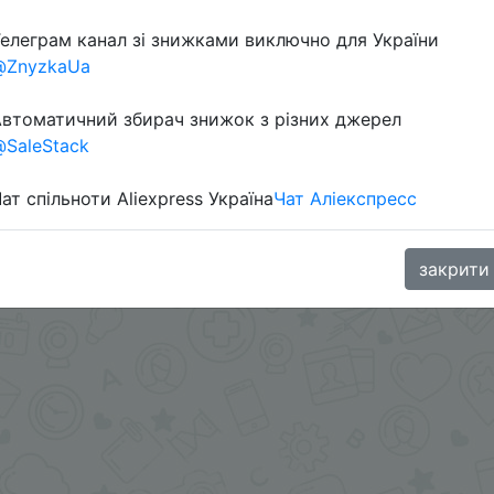
елеграм канал зі знижками виключно для України
@ZnyzkaUa
втоматичний збирач знижок з різних джерел
SaleStack
ат спільноти Aliexpress Україна
Чат Аліекспресс
oodBuy
закрити