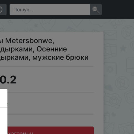
дежные джинсы с дырками, мужские брюки
×
 Metersbonwe,
 дырками, Осенние
ырками, мужские брюки
0.2
ale
до магазину