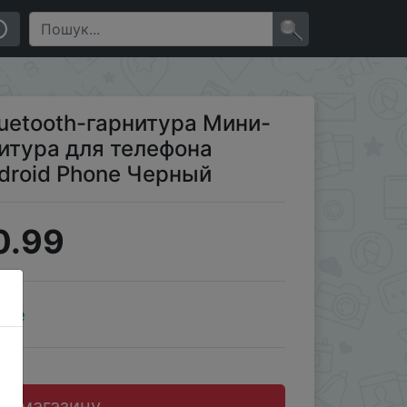
рсальный Apple Android Phone Черный
×
luetooth-гарнитура Мини-
итура для телефона
droid Phone Черный
0.99
ale
до магазину