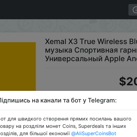
 Мини-музыка Спортивная гарнитура для телефона Униве
Xemal X3 True Wireless B
музыка Спортивная гарн
Универсальный Apple An
$2
Підпишись на канали та бот у Telegram:
S
от для швидкого створення прямих посилань вашого
овару на роздліли монет Coins, Superdeals та інших
озділів, для більшої економії
@AliSuperCoinsBot
Перейти 