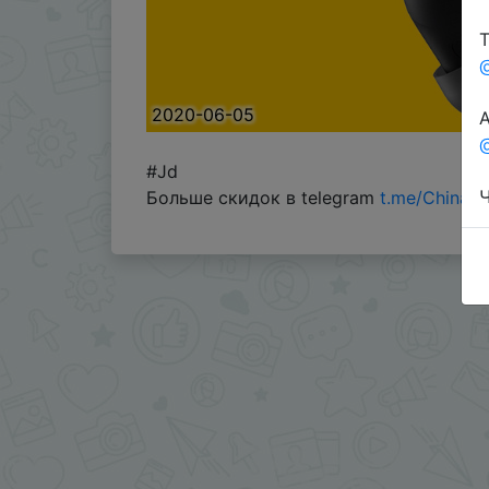
Т
2020-06-05
А
@
#Jd
Ч
Больше скидок в telegram
t.me/ChinaG