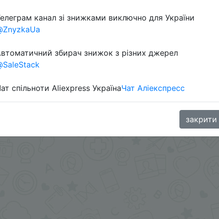
елеграм канал зі знижками виключно для України
@ZnyzkaUa
втоматичний збирач знижок з різних джерел
SaleStack
ат спільноти Aliexpress Україна
Чат Аліекспресс
oodBuy
закрити