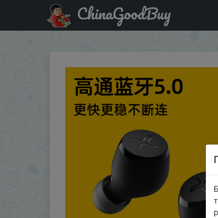
ChinaGoodBuy
Придбати Xemal X3 True Wireless Bluetooth-гарнитура
Б
т
р