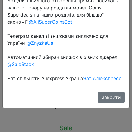
Бот для швидкого створення прямих посилань
вашого товару на роздліли монет Coins,
Superdeals та інших розділів, для більшої
економії
@AliSuperCoinsBot
Телеграм канал зі знижками виключно для
2020-06-04
України
@ZnyzkaUa
LINNHUE Рыболовная катушка все
спиннинг с металлической шпулей
Автоматичний збирач знижок з різних джерел
@SaleStack
Катушка 8 кг Макс Перетащите
нержавеющая сталь Ручка линия
Чат спільноти Aliexpress Україна
Чат Аліекспресс
Катушка
закрити
$9.14
Sale