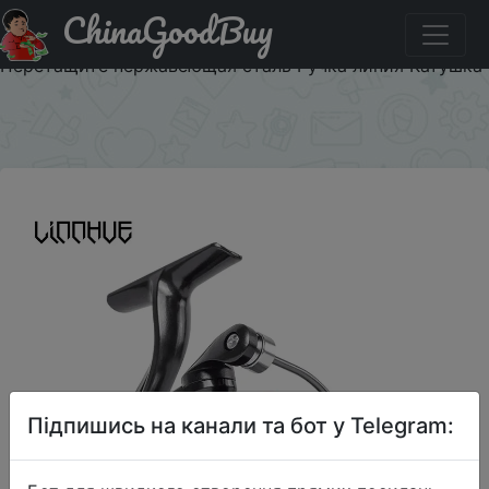
ChinaGoodBuy
Придбати по акціи LINNHUE Рыболовная катушка все
спиннинг с металлической шпулей Катушка 8 кг Макс
Перетащите нержавеющая сталь Ручка линия Катушка
×
Підпишись на канали та бот у Telegram: