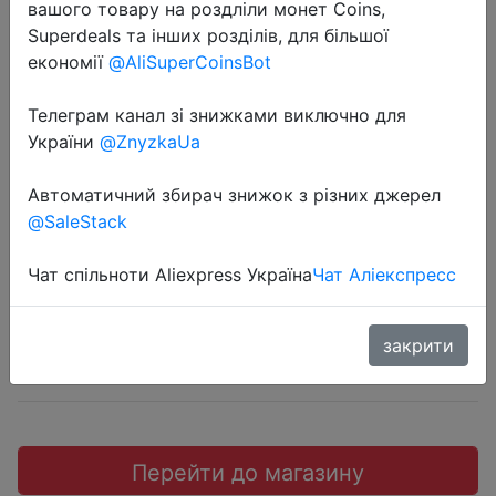
вашого товару на роздліли монет Coins,
Superdeals та інших розділів, для більшої
економії
@AliSuperCoinsBot
Телеграм канал зі знижками виключно для
2020-06-04
України
@ZnyzkaUa
Killer Instinct [PC / XBOX One]
бесплатно в Microsoft store
Автоматичний збирач знижок з різних джерел
@SaleStack
Free
Чат спільноти Aliexpress Україна
Чат Аліекспресс
закрити
Халява
Перейти до магазину