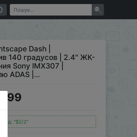
ЖК-экран | Датчик изображения Sony IMX307 | Система
×
htscape Dash |
 140 градусов | 2.4" ЖК-
ния Sony IMX307 |
лю ADAS |…
2.99
окод:
"$2/2"