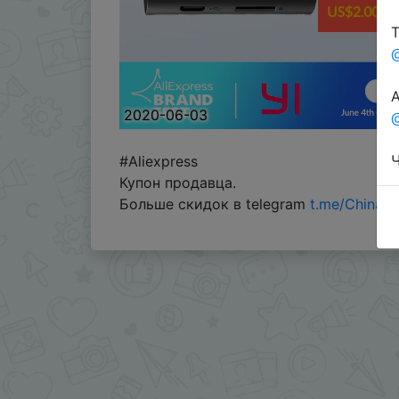
Т
А
2020-06-03
@
Ч
#Aliexpress
Купон продавца.
Больше скидок в telegram
t.me/ChinaG