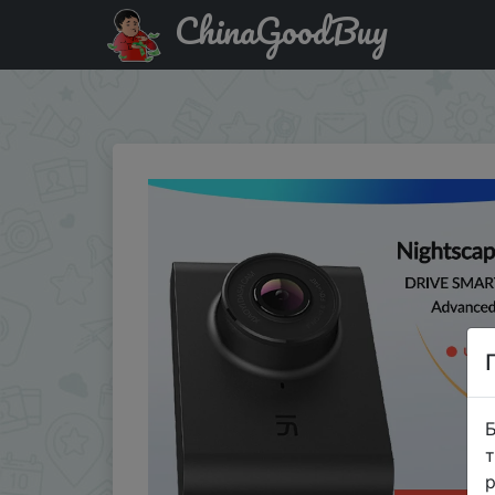
ChinaGoodBuy
Купити по знижці $2/2 Видеорегистратор YI Nightscape
помощи водителю ADAS |…
Б
т
р