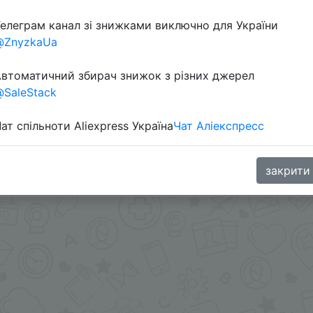
елеграм канал зі знижками виключно для України
Перейти 
@ZnyzkaUa
втоматичний збирач знижок з різних джерел
SaleStack
ат спільноти Aliexpress Україна
Чат Аліекспресс
oodBuy
закрити