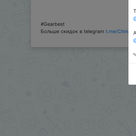
Т
#Gearbest
Больше скидок в telegram
t.me/ChinaG
А
@
Ч