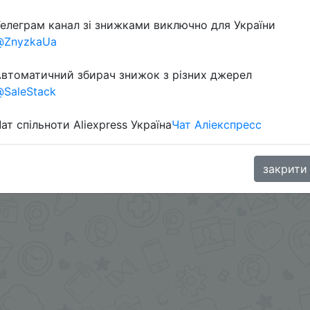
елеграм канал зі знижками виключно для України
@ZnyzkaUa
oodBuy
втоматичний збирач знижок з різних джерел
SaleStack
ат спільноти Aliexpress Україна
Чат Аліекспресс
закрити