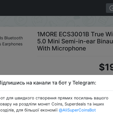
th 5.0 Mini Semi-in-ear Binaural Headphones Earphones 
1MORE ECS3001B True Wir
5.0 Mini Semi-in-ear Bin
With Microphone
$1
Підпишись на канали та бот у Telegram:
S
от для швидкого створення прямих посилань вашого
овару на роздліли монет Coins, Superdeals та інших
озділів, для більшої економії
@AliSuperCoinsBot
Перейти 