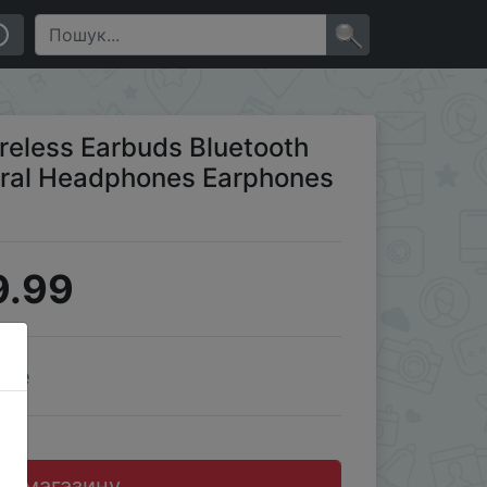
With Microphone
×
eless Earbuds Bluetooth
aural Headphones Earphones
9.99
ale
до магазину