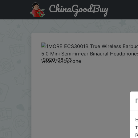
ChinaGoodBuy
Знижка на 1MORE ECS3001B True Wireless Earbuds Bluetoo
2020-06-03
Б
т
р