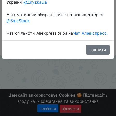
України
@ZnyzkaUa
Автоматичний збирач знижок з різних джерел
Перейти до магазину
@SaleStack
Чат спільноти Aliexpress Україна
Чат Аліекспресс
#Banggood
Больше скидок в telegram
t.me/ChinaGoodBuy
закрити
Цей сайт використовує Cookies
🍪 Підтвердіть
згоду на їх зберігання та використання
прийняти
відхилити