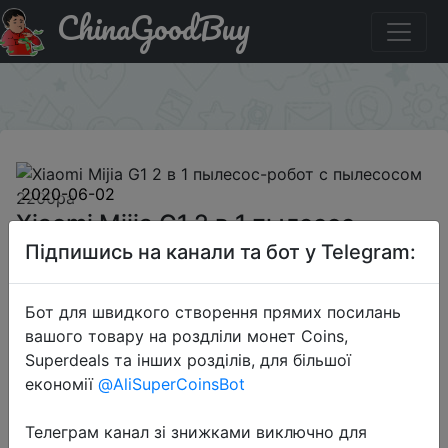
ChinaGoodBuy
Придбати по знижці BGXMGRC Xiaomi Mijia G1 2 в 1
пылесос-робот с пылесосом 2200pa
×
2020-06-02
Xiaomi Mijia G1 2 в 1 пылесос-
робот с пылесосом 2200pa
Підпишись на канали та бот у Telegram:
Бот для швидкого створення прямих посилань
$238.99
вашого товару на роздліли монет Coins,
Superdeals та інших розділів, для більшої
економії
@AliSuperCoinsBot
Промокод:
"BGXMGRC"
Телеграм канал зі знижками виключно для