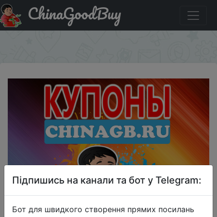
ChinaGoodBuy
Код на знижку BIGSALE Ноутбук LENOVO IdeaPad S340-
14API
×
Підпишись на канали та бот у Telegram:
Бот для швидкого створення прямих посилань