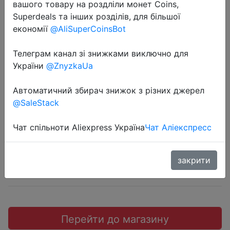
вашого товару на роздліли монет Coins,
Superdeals та інших розділів, для більшої
економії
@AliSuperCoinsBot
Телеграм канал зі знижками виключно для
2020-06-01
України
@ZnyzkaUa
Ноутбук LENOVO IdeaPad S340-
14API
Автоматичний збирач знижок з різних джерел
@SaleStack
41990 руб.
Чат спільноти Aliexpress Україна
Чат Аліекспресс
закрити
Промокод:
"BIGSALE"
Перейти до магазину