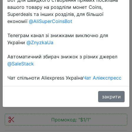
вашого товару на роздліли монет Coins,
Superdeals та інших розділів, для більшої
економії
@AliSuperCoinsBot
Телеграм канал зі знижками виключно для
2020-05-31
України
@ZnyzkaUa
Mens Watch Military Water resistant
SMAEL Sport watch Army led Digital
Автоматичний збирач знижок з різних джерел
@SaleStack
wrist Stopwatches for male 1802
relogio masculino Watches
Чат спільноти Aliexpress Україна
Чат Аліекспресс
$9.46
закрити
Промокод:
"$1/1"