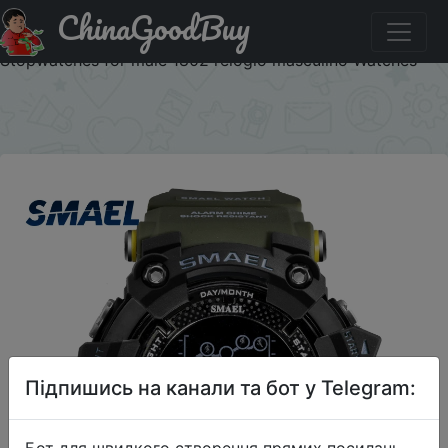
ChinaGoodBuy
Паридбати з промокодом $1/1 Mens Watch Military
Water resistant SMAEL Sport watch Army led Digital wrist
Stopwatches for male 1802 relogio masculino Watches
×
Підпишись на канали та бот у Telegram:
Бот для швидкого створення прямих посилань