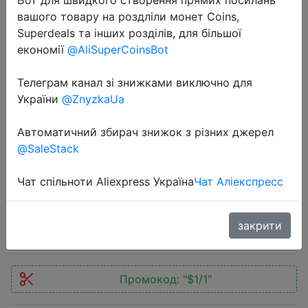
вашого товару на роздліли монет Coins,
Superdeals та інших розділів, для більшої
економії
@AliSuperCoinsBot
Телеграм канал зі знижками виключно для
2020-05-30
України
@ZnyzkaUa
HIPAC High Tech Building Blocks
Figures Toys for Kids Set Robot
Автоматичний збирач знижок з різних джерел
@SaleStack
Machine Gun Escort Ship Blocks
Building Technic Military Car
Чат спільноти Aliexpress Україна
Чат Аліекспресс
$0.59
закрити
Промокод:
"$1/1"