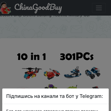
ChinaGoodBuy
Придбати по знижці $1/1 HIPAC High Tech Building
Blocks Figures Toys for Kids Set Robot Machine Gun
Escort Ship Blocks Building Technic Military Car
×
Підпишись на канали та бот у Telegram:
Бот для швидкого створення прямих посилань