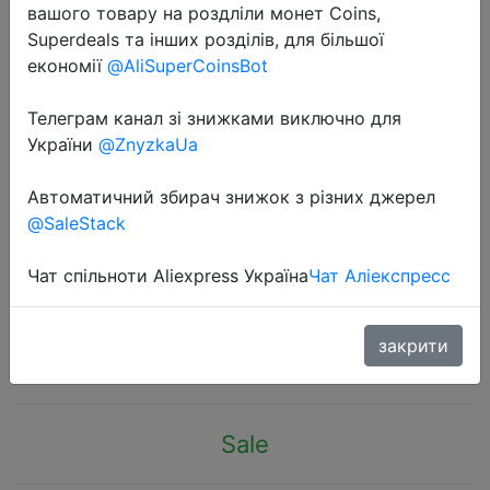
вашого товару на роздліли монет Coins,
Superdeals та інших розділів, для більшої
економії
@AliSuperCoinsBot
Телеграм канал зі знижками виключно для
України
@ZnyzkaUa
2020-05-29
Shop Logitech MX Master 3
Автоматичний збирач знижок з різних джерел
Wireless Mouse with Hyper-Fast
@SaleStack
Scroll Wheel, Black Online from Best
Mice on JD.com Global Site
Чат спільноти Aliexpress Україна
Чат Аліекспресс
$107.99
закрити
Sale