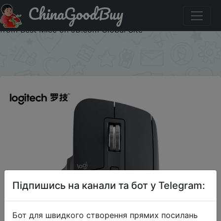
ChinaGoodBuy
Купити на розпродажі Shop Logitech MX Master 3
Wireless Mouse with Hyper-Fast Scroll Wheel, Black Online
from Best Mice on JD.com Global Site
×
Підпишись на канали та бот у Telegram:
Бот для швидкого створення прямих посилань