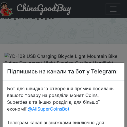
ChinaGoodBuy
Придбати по знижці YD-109 USB Charging Bicycle Light
Mountain Bike Riding Equipment Night Running Cycling
Headlight Warning Lights
×
2020-05-29
Підпишись на канали та бот у Telegram:
YD-109 USB Charging Bicycle Light
Mountain Bike Riding Equipment
Бот для швидкого створення прямих посилань
Night Running Cycling Headlight
вашого товару на роздліли монет Coins,
Warning Lights
Superdeals та інших розділів, для більшої
економії
@AliSuperCoinsBot
$8.99
Телеграм канал зі знижками виключно для