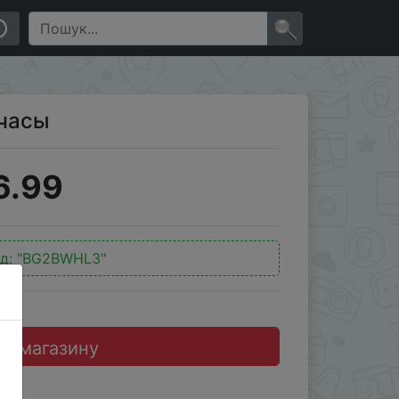
×
-часы
6.99
д:
"BG2BWHL3"
до магазину