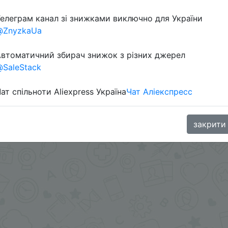
елеграм канал зі знижками виключно для України
в телеграм каналі:
@ZnyzkaUa
втоматичний збирач знижок з різних джерел
SaleStack
ат спільноти Aliexpress Україна
Чат Аліекспресс
закрити