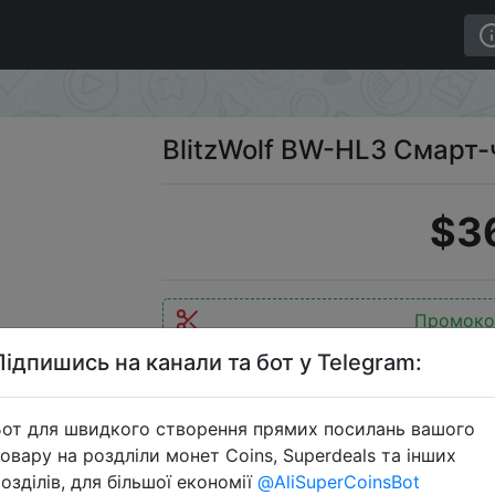
ы
BlitzWolf BW-HL3 Смарт
$3
Промоко
Підпишись на канали та бот у Telegram:
от для швидкого створення прямих посилань вашого
Перейти 
овару на роздліли монет Coins, Superdeals та інших
озділів, для більшої економії
@AliSuperCoinsBot