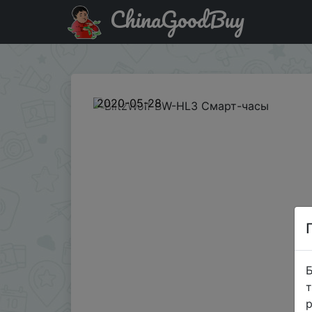
ChinaGoodBuy
Код на знижку BG2BWHL3 BlitzWolf BW-HL3 Смарт-час
2020-05-28
Б
т
р