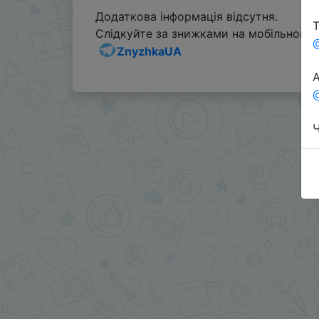
Додаткова інформація відсутня.
Т
Слідкуйте за знижками на мобільному, 
ZnyzhkaUA
А
@
Ч