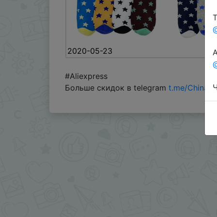
Т
2020-05-23
А
@
#Aliexpress
Ч
Больше скидок в telegram
t.me/ChinaG