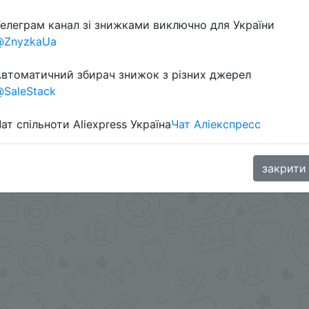
елеграм канал зі знижками виключно для України
@ZnyzkaUa
втоматичний збирач знижок з різних джерел
SaleStack
ат спільноти Aliexpress Україна
Чат Аліекспресс
oodBuy
закрити