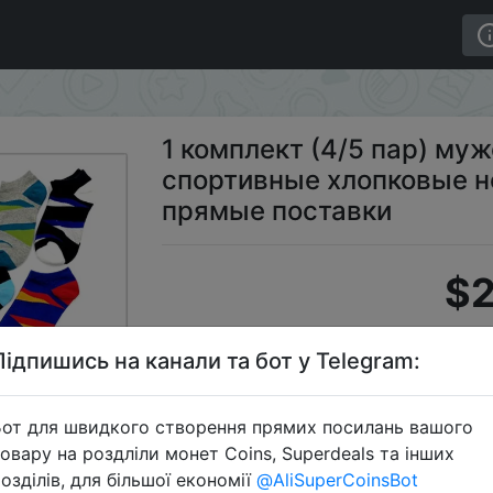
ки тапочки спортивные хлопковые носки мужские удобн
1 комплект (4/5 пар) му
спортивные хлопковые н
прямые поставки
$2
Підпишись на канали та бот у Telegram:
S
от для швидкого створення прямих посилань вашого
овару на роздліли монет Coins, Superdeals та інших
озділів, для більшої економії
@AliSuperCoinsBot
Перейти 