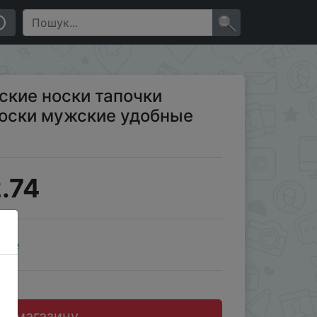
ые прямые поставки
×
жские носки тапочки
оски мужские удобные
.74
ale
до магазину