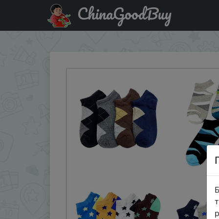
ChinaGoodBuy
Придбати по акціи 1 комплект (4/5 пар) мужские нос
Б
т
р