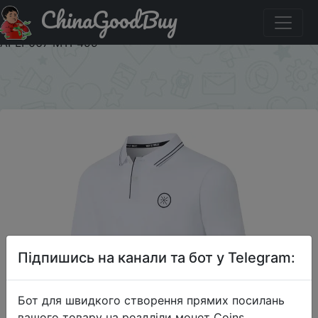
ChinaGoodBuy
Акція на Li-Ning Men Wade Polo Shirt Breathable 96%
Cotton 4% Spandex LiNing li ning Sports T-shirts Tops
APLP067 MTP499
×
Підпишись на канали та бот у Telegram:
Бот для швидкого створення прямих посилань
вашого товару на роздліли монет Coins,