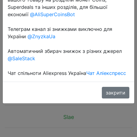
Superdeals та інших розділів, для більшої
економії
@AliSuperCoinsBot
Телеграм канал зі знижками виключно для
2020-05-17
України
@ZnyzkaUa
Li-Ning Men Wade Polo Shirt
Breathable 96% Cotton 4% Spandex
Автоматичний збирач знижок з різних джерел
@SaleStack
LiNing li ning Sports T-shirts Tops
APLP067 MTP499
Чат спільноти Aliexpress Україна
Чат Аліекспресс
$20
закрити
Slae