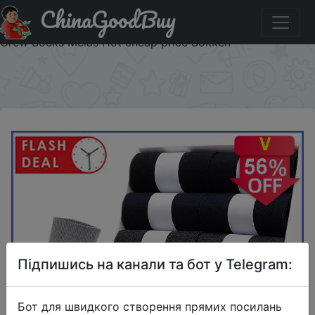
ChinaGoodBuy
Купити на розпродажі 10 pair/Lot Men's Cotton Socks
For Man Black Business Breathable Spring Summer Male
Crew Socks Meias Hot cheap price Sokken
×
Підпишись на канали та бот у Telegram:
Бот для швидкого створення прямих посилань