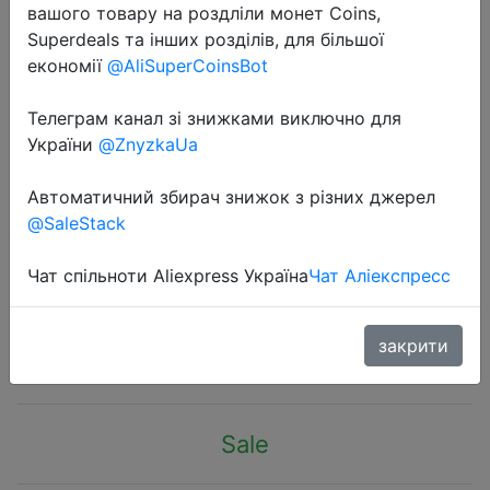
вашого товару на роздліли монет Coins,
Superdeals та інших розділів, для більшої
економії
@AliSuperCoinsBot
Телеграм канал зі знижками виключно для
України
@ZnyzkaUa
2020-05-12
10 pair/Lot Men's Cotton Socks For
Автоматичний збирач знижок з різних джерел
Man Black Business Breathable
@SaleStack
Spring Summer Male Crew Socks
Meias Hot cheap price Sokken
Чат спільноти Aliexpress Україна
Чат Аліекспресс
$8.36
закрити
Sale