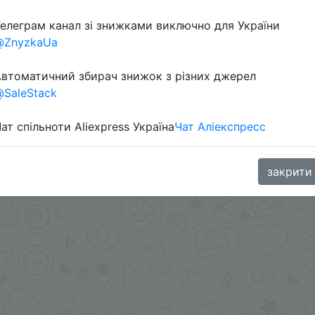
елеграм канал зі знижками виключно для України
oodBuy
@ZnyzkaUa
втоматичний збирач знижок з різних джерел
SaleStack
ат спільноти Aliexpress Україна
Чат Аліекспресс
закрити