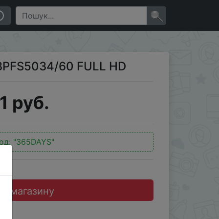
×
43PFS5034/60 FULL HD
1 руб.
од:
"365DAYS"
до магазину