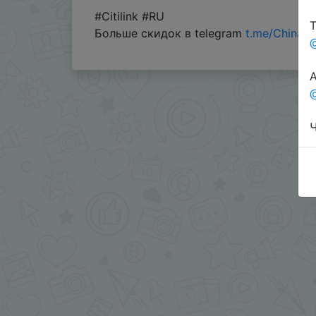
#Citilink #RU
Т
Больше скидок в telegram
t.me/ChinaG
А
@
Ч