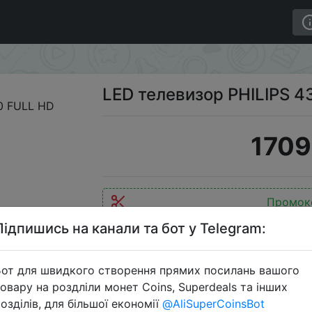
43PFS5034/60 FULL HD
LED телевизор PHILIPS 
1709
Промок
Підпишись на канали та бот у Telegram:
от для швидкого створення прямих посилань вашого
Перейти 
овару на роздліли монет Coins, Superdeals та інших
озділів, для більшої економії
@AliSuperCoinsBot