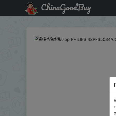
ChinaGoodBuy
Промокод на знижку 365DAYS LED телевизор PHILIPS 
2020-05-09
Б
т
р