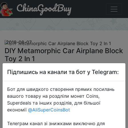
ChinaGoodBuy
Знижка на DIY Metamorphic Car Airplane Block Toy 2 In 1
×
2018-08-07
DIY Metamorphic Car Airplane Block
Toy 2 In 1
Підпишись на канали та бот у Telegram:
$14.99
Бот для швидкого створення прямих посилань
вашого товару на роздліли монет Coins,
Sale
Superdeals та інших розділів, для більшої
економії
@AliSuperCoinsBot
Телеграм канал зі знижками виключно для