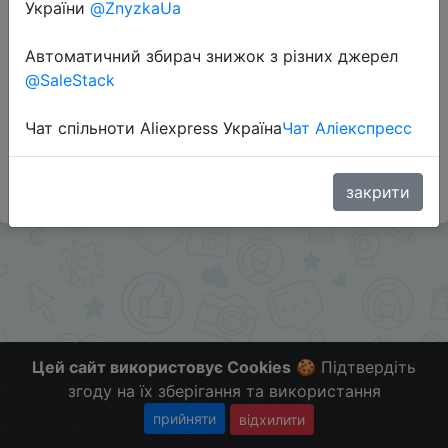
України
@ZnyzkaUa
Перейти до магазину
Автоматичний збирач знижок з різних джерел
@SaleStack
Додаткова інформація відсутня.
Слідкуйте за знижками на мобільному, в телеграм
Чат спільноти Aliexpress Україна
Чат Аліекспресс
каналі:
ZnyzhkaUA
закрити
Цей сайт використовує Cookies
🍪 Підтвердіть
згоду на їх зберігання та використання
прийняти
відхилити