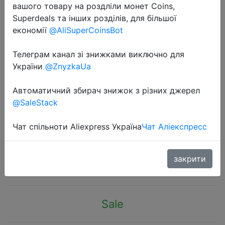
вашого товару на роздліли монет Coins,
Superdeals та інших розділів, для більшої
економії
@AliSuperCoinsBot
Телеграм канал зі знижками виключно для
України
@ZnyzkaUa
2020-04-30
Нижнее белье Innersy мужское, 3
Автоматичний збирач знижок з різних джерел
шт./набор, сексуальные боксеры
@SaleStack
из хлопка, нижнее белье большого
размера, дышащие тонкие трусы
Чат спільноти Aliexpress Україна
Чат Аліекспресс
$5.7
закрити
Sale