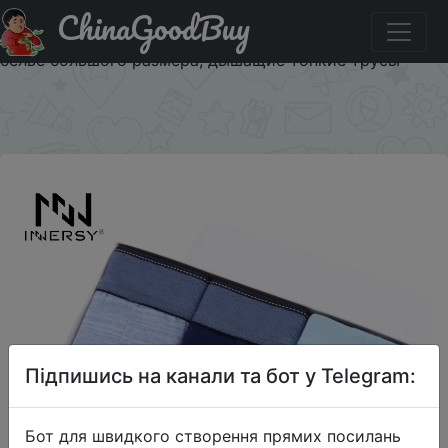
ChinaGoodBuy
Купити на розпродажі Нижнее белье Innersy мужское, 3
шт./набор, сексуальные боксеры из хлопка, нижнее
белье большого размера, дышащие тонкие трусы
×
Підпишись на канали та бот у Telegram:
Бот для швидкого створення прямих посилань