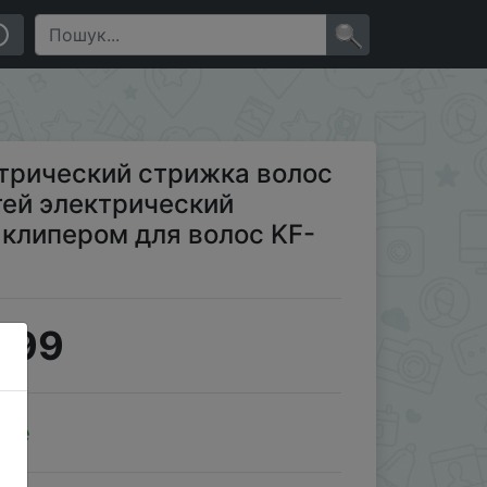
кий стрижка волос с бритым клипером для волос KF-
×
трический стрижка волос
ей электрический
 клипером для волос KF-
.99
ale