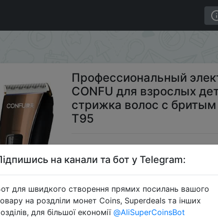
 стрижка волос CONFU для взрослых детей электричес
Профессиональный элек
CONFU для взрослых дет
стрижка волос с бритым
T95
$5
Підпишись на канали та бот у Telegram:
от для швидкого створення прямих посилань вашого
S
овару на роздліли монет Coins, Superdeals та інших
озділів, для більшої економії
@AliSuperCoinsBot