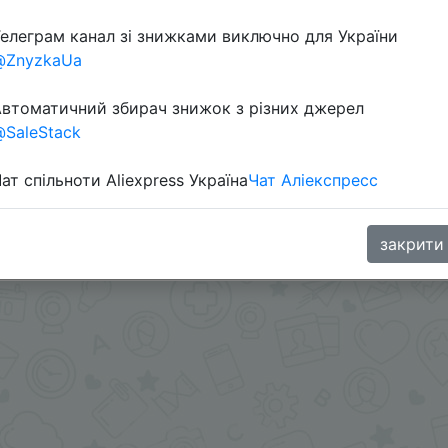
елеграм канал зі знижками виключно для України
Перейти 
@ZnyzkaUa
втоматичний збирач знижок з різних джерел
SaleStack
ат спільноти Aliexpress Україна
Чат Аліекспресс
oodBuy
закрити