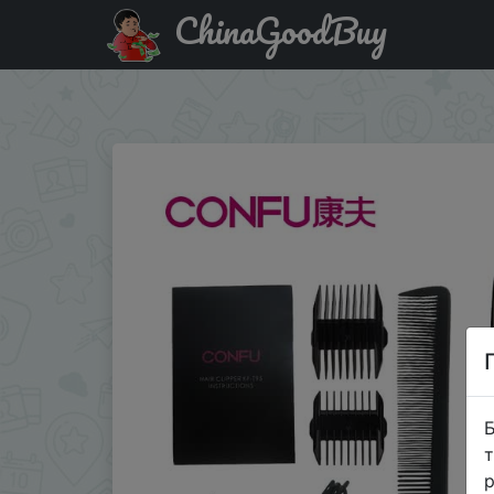
ChinaGoodBuy
Придбати по знижці Профессиональный электрический
T95
Б
т
р