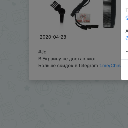
Т
А
2020-04-28
@
Ч
#Jd
В Украину не доставляют.
Больше скидок в telegram
t.me/ChinaG