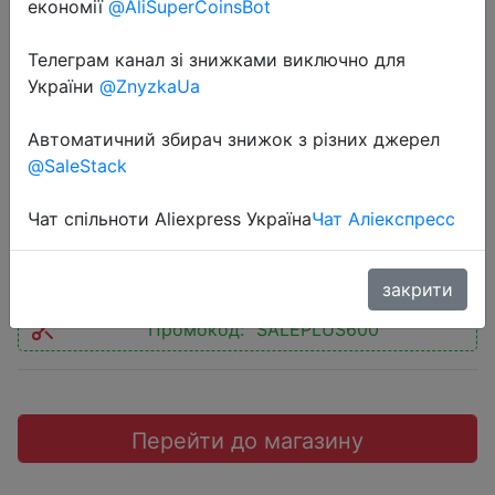
економії
@AliSuperCoinsBot
Телеграм канал зі знижками виключно для
України
@ZnyzkaUa
2020-04-27
Автоматичний збирач знижок з різних джерел
Смартфон Samsung Galaxy A01
@SaleStack
Чат спільноти Aliexpress Україна
Чат Аліекспресс
$71.31
закрити
Промокод:
"SALEPLUS600"
Перейти до магазину