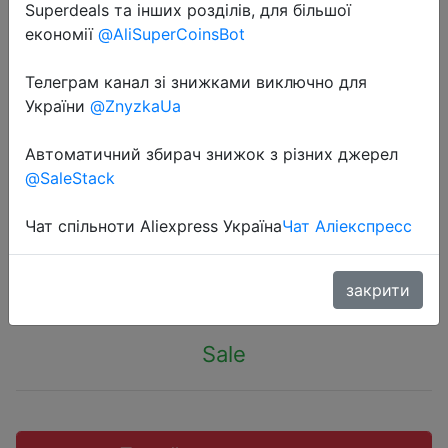
Superdeals та інших розділів, для більшої
економії
@AliSuperCoinsBot
Телеграм канал зі знижками виключно для
України
@ZnyzkaUa
2020-04-27
SSD накопитель AMD Radeon
Автоматичний збирач знижок з різних джерел
R5MP480G8 480Гб, M.2 2280, PCI-
@SaleStack
E
Чат спільноти Aliexpress Україна
Чат Аліекспресс
5590 руб.
закрити
Sale