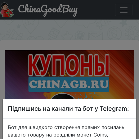
ChinaGoodBuy
Знижка на SSD накопитель AMD Radeon R5MP480G8
480Гб, M.2 2280, PCI-E
×
Підпишись на канали та бот у Telegram:
Бот для швидкого створення прямих посилань
вашого товару на роздліли монет Coins,