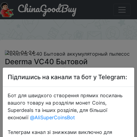
ChinaGoodBuy
Купити по знижці BGDVC4 Deerma VC40 Бытовой
аккумуляторный пылесос
×
2020-04-24
Deerma VC40 Бытовой
аккумуляторный пылесос
Підпишись на канали та бот у Telegram:
$139.99
Бот для швидкого створення прямих посилань
вашого товару на роздліли монет Coins,
Superdeals та інших розділів, для більшої
Промокод:
"BGDVC4"
економії
@AliSuperCoinsBot
Телеграм канал зі знижками виключно для