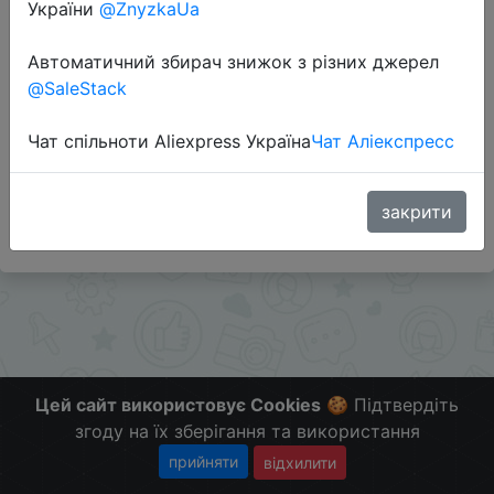
України
@ZnyzkaUa
Перейти до магазину
Автоматичний збирач знижок з різних джерел
@SaleStack
Додаткова інформація відсутня.
Чат спільноти Aliexpress Україна
Чат Аліекспресс
Слідкуйте за знижками на мобільному, в телеграм
каналі:
ZnyzhkaUA
закрити
Цей сайт використовує Cookies
🍪 Підтвердіть
згоду на їх зберігання та використання
прийняти
відхилити