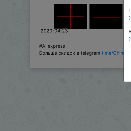
Т
2020-04-23
А
@
#Aliexpress
Ч
Больше скидок в telegram
t.me/ChinaG