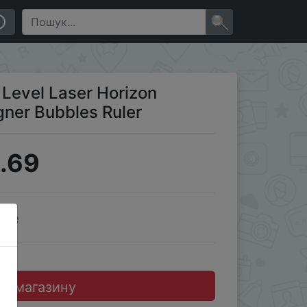
×
Level Laser Horizon
gner Bubbles Ruler
.69
ale
до магазину