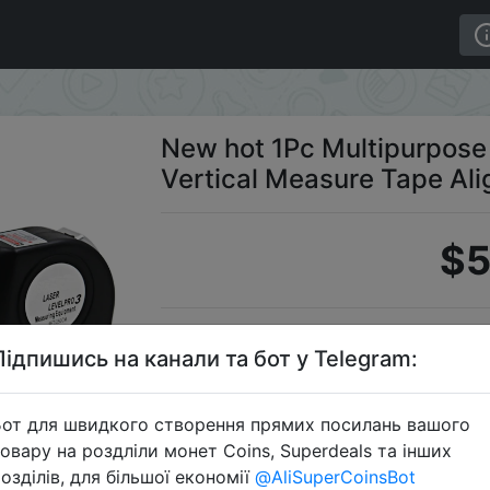
 Horizon Vertical Measure Tape Aligner Bubbles Ruler
New hot 1Pc Multipurpose 
Vertical Measure Tape Ali
$5
S
Підпишись на канали та бот у Telegram:
от для швидкого створення прямих посилань вашого
овару на роздліли монет Coins, Superdeals та інших
Перейти 
озділів, для більшої економії
@AliSuperCoinsBot