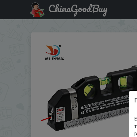
ChinaGoodBuy
Придбати по знижці New hot 1Pc Multipurpose Level Laser
Б
т
р