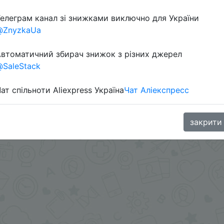
елеграм канал зі знижками виключно для України
@ZnyzkaUa
втоматичний збирач знижок з різних джерел
SaleStack
ат спільноти Aliexpress Україна
Чат Аліекспресс
oodBuy
закрити