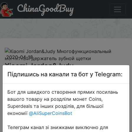
ChinaGoodBuy
Придбати Xiaomi Jordan&Judy Многофункциональный
магнитный держатель зубной щетки
×
2020-04-18
Xiaomi Jordan&Judy
Многофункциональный магнитный
Підпишись на канали та бот у Telegram:
держатель зубной щетки
Бот для швидкого створення прямих посилань
вашого товару на роздліли монет Coins,
$13.99
Superdeals та інших розділів, для більшої
економії
@AliSuperCoinsBot
Sale
Телеграм канал зі знижками виключно для