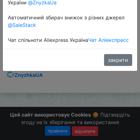
України
@ZnyzkaUa
Автоматичний збирач знижок з різних джерел
@SaleStack
Перейти до магазину
Чат спільноти Aliexpress Україна
Чат Аліекспресс
Додаткова інформація відсутня.
Слідкуйте за знижками на мобільному, в телеграм
закрити
каналі:
ZnyzhkaUA
Цей сайт використовує Cookies
🍪 Підтвердіть
згоду на їх зберігання та використання
прийняти
відхилити