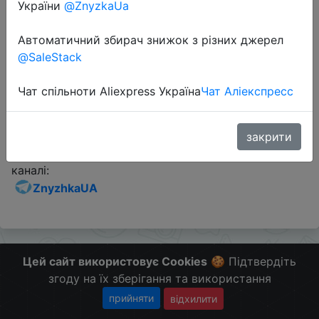
України
@ZnyzkaUa
Промокод:
"BGMSD02"
Автоматичний збирач знижок з різних джерел
@SaleStack
Перейти до магазину
Чат спільноти Aliexpress Україна
Чат Аліекспресс
Додаткова інформація відсутня.
закрити
Слідкуйте за знижками на мобільному, в телеграм
каналі:
ZnyzhkaUA
Цей сайт використовує Cookies
🍪 Підтвердіть
згоду на їх зберігання та використання
прийняти
відхилити