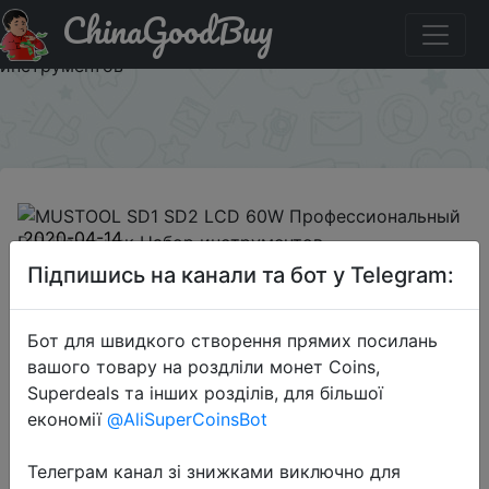
ChinaGoodBuy
Придбати по знижці BGMSD02 MUSTOOL SD1 SD2 LCD
60W Профессиональный PID Паяльник Набор
инструментов
×
2020-04-14
MUSTOOL SD1 SD2 LCD 60W
Підпишись на канали та бот у Telegram:
Профессиональный PID Паяльник
Набор инструментов
Бот для швидкого створення прямих посилань
вашого товару на роздліли монет Coins,
Superdeals та інших розділів, для більшої
$26.2
економії
@AliSuperCoinsBot
Телеграм канал зі знижками виключно для