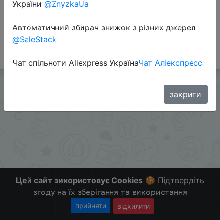
України
@ZnyzkaUa
Автоматичний збирач знижок з різних джерел
#Wildberries #RU
@SaleStack
Больше скидок в telegram
t.me/ChinaGoodBuy
Чат спільноти Aliexpress Україна
Чат Аліекспресс
закрити
Цей сайт використовує Cookies
🍪 Підтвердіть
згоду на їх зберігання та використання
прийняти
відхилити