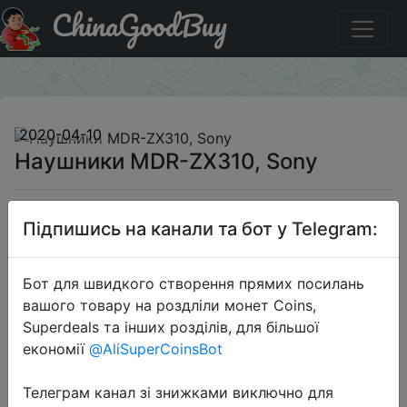
ChinaGoodBuy
Придбати по акціи Наушники MDR-ZX310, Sony
×
2020-04-10
Наушники MDR-ZX310, Sony
922 руб.
Підпишись на канали та бот у Telegram:
Бот для швидкого створення прямих посилань
Sale
вашого товару на роздліли монет Coins,
Superdeals та інших розділів, для більшої
економії
@AliSuperCoinsBot
Перейти до магазину
Телеграм канал зі знижками виключно для