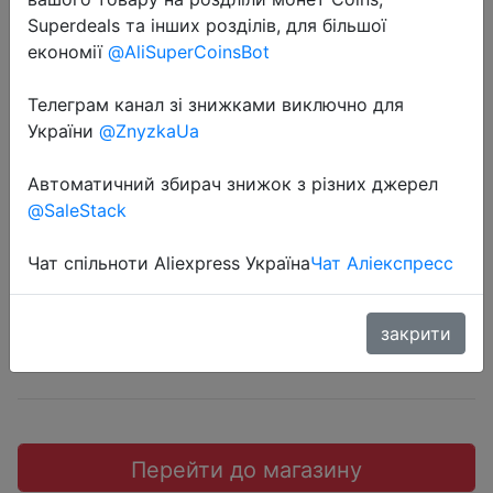
Superdeals та інших розділів, для більшої
економії
@AliSuperCoinsBot
Телеграм канал зі знижками виключно для
2018-08-04
України
@ZnyzkaUa
Xiaomi MIJIA AirPOP Light 360 °
Автоматичний збирач знижок з різних джерел
Anti-Haze Mask, черный
@SaleStack
$1.99
Чат спільноти Aliexpress Україна
Чат Аліекспресс
закрити
JD
Перейти до магазину