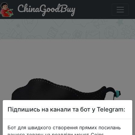
ChinaGoodBuy
Купити на розпродажі Xiaomi MIJIA AirPOP Light 360 °
Anti-Haze Mask, черный
×
Підпишись на канали та бот у Telegram:
Бот для швидкого створення прямих посилань
вашого товару на роздліли монет Coins,