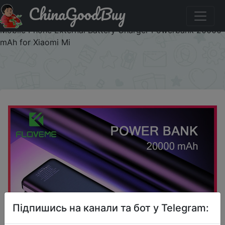
ChinaGoodBuy
Паридбати з промокодом FLOVEME1502 FLOVEME
Power Bank 20000mAh Portable Charging Poverbank
Mobile Phone External Battery Charger Powerbank 20000
mAh for Xiaomi Mi
×
Підпишись на канали та бот у Telegram: