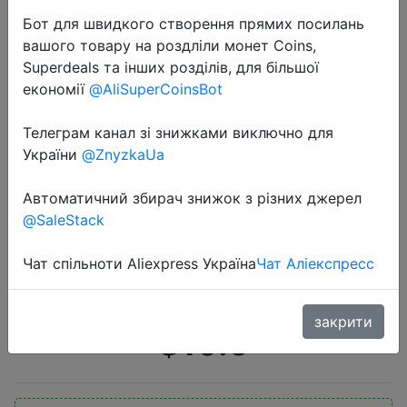
Бот для швидкого створення прямих посилань
вашого товару на роздліли монет Coins,
Superdeals та інших розділів, для більшої
економії
@AliSuperCoinsBot
Телеграм канал зі знижками виключно для
2020-04-08
України
@ZnyzkaUa
FLOVEME Power Bank 20000mAh
Portable Charging Poverbank
Автоматичний збирач знижок з різних джерел
@SaleStack
Mobile Phone External Battery
Charger Powerbank 20000 mAh for
Чат спільноти Aliexpress Україна
Чат Аліекспресс
Xiaomi Mi
закрити
$10.5