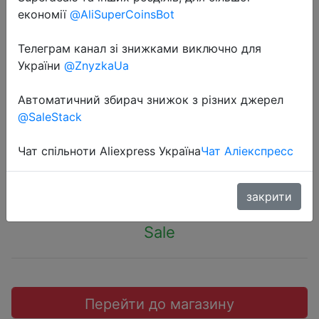
економії
@AliSuperCoinsBot
Телеграм канал зі знижками виключно для
України
@ZnyzkaUa
2020-04-06
Одноразовая кисть для нанесения
Автоматичний збирач знижок з різних джерел
@SaleStack
косметики 50 шт.
Чат спільноти Aliexpress Україна
Чат Аліекспресс
$1.61
закрити
Sale
Перейти до магазину