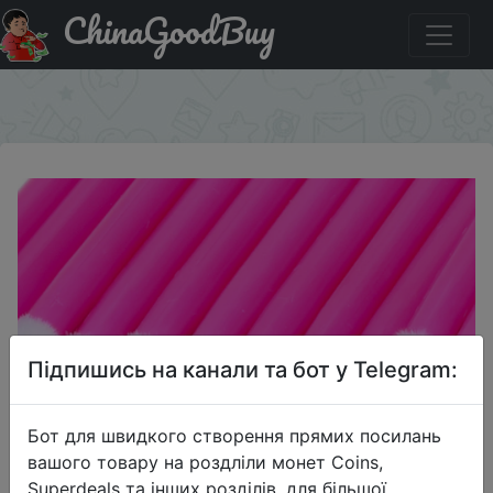
ChinaGoodBuy
Купити на розпродажі Одноразовая кисть для
нанесения косметики 50 шт.
×
Підпишись на канали та бот у Telegram:
Бот для швидкого створення прямих посилань
вашого товару на роздліли монет Coins,
Superdeals та інших розділів, для більшої