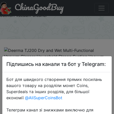
ChinaGoodBuy
Код на знижку BGCZD21 Deerma TJ200 Dry and Wet
Multi-Functional Vacuum Cleaner Household Strong
Suction Vacuum Cleaner
×
2020-04-02
Підпишись на канали та бот у Telegram:
Deerma TJ200 Dry and Wet Multi-
Functional Vacuum Cleaner
Бот для швидкого створення прямих посилань
Household Strong Suction Vacuum
вашого товару на роздліли монет Coins,
Cleaner
Superdeals та інших розділів, для більшої
економії
@AliSuperCoinsBot
$89.99
Телеграм канал зі знижками виключно для