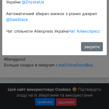
України
@ZnyzkaUa
Автоматичний збирач знижок з різних джерел
Промокод:
"BGCZD21"
@SaleStack
Чат спільноти Aliexpress Україна
Чат Аліекспресс
Перейти до магазину
закрити
#Banggood
Больше скидок в telegram
t.me/ChinaGoodBuy
Цей сайт використовує Cookies
🍪 Підтвердіть
згоду на їх зберігання та використання
прийняти
відхилити