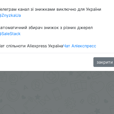
елеграм канал зі знижками виключно для України
@ZnyzkaUa
втоматичний збирач знижок з різних джерел
SaleStack
ат спільноти Aliexpress Україна
Чат Аліекспресс
в телеграм каналі:
закрити