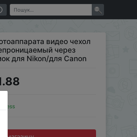
 фурнитура для сумок для Nikon/для Canon
×
отоаппарата видео чехол
непроницаемый через
ок для Nikon/для Canon
1.88
xpress
до магазину