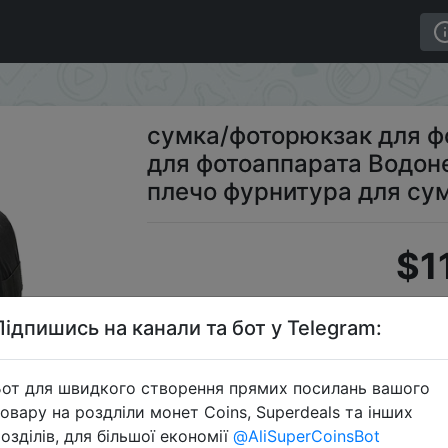
ехол для фотоаппарата Водонепроницаемый через плечо
сумка/фоторюкзак для ф
для фотоаппарата Водо
плечо фурнитура для сум
$1
Підпишись на канали та бот у Telegram:
Alie
от для швидкого створення прямих посилань вашого
овару на роздліли монет Coins, Superdeals та інших
озділів, для більшої економії
@AliSuperCoinsBot
Перейти 