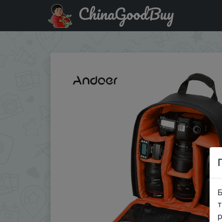
ChinaGoodBuy
Акція на сумка/фоторюкзак для фотоаппарата видео ч
Б
т
р