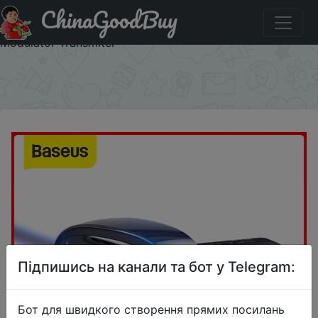
ChinaGoodBuy
Придбати Baseus FM Transmitter Handsfree Bluetooth Car
Kit MP3 Player With 3.4A Dual USB Car Charger FM
Modulator Transmiter
×
Підпишись на канали та бот у Telegram:
Бот для швидкого створення прямих посилань