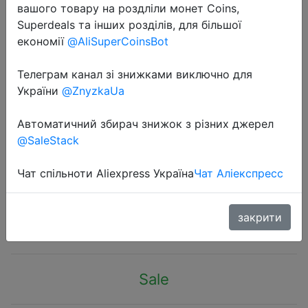
вашого товару на роздліли монет Coins,
Superdeals та інших розділів, для більшої
економії
@AliSuperCoinsBot
Телеграм канал зі знижками виключно для
України
@ZnyzkaUa
2020-03-30
Baseus FM Transmitter Handsfree
Автоматичний збирач знижок з різних джерел
Bluetooth Car Kit MP3 Player With
@SaleStack
3.4A Dual USB Car Charger FM
Modulator Transmiter
Чат спільноти Aliexpress Україна
Чат Аліекспресс
$8.48
закрити
Sale