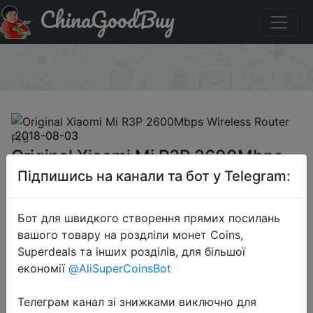
ChinaGoodBuy
Придбати по акціи Original Xiaomi Mi R3P 2600Mbps
Wireless Router Pro
×
2018-08-03
Original Xiaomi Mi R3P 2600Mbps
Wireless Router Pro
Підпишись на канали та бот у Telegram:
Бот для швидкого створення прямих посилань
$93.59
вашого товару на роздліли монет Coins,
Superdeals та інших розділів, для більшої
економії
@AliSuperCoinsBot
Sale
Телеграм канал зі знижками виключно для