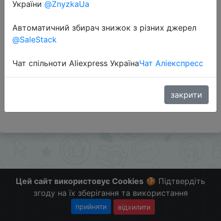
України
@ZnyzkaUa
Автоматичний збирач знижок з різних джерел
Перейти до магазину
@SaleStack
Чат спільноти Aliexpress Україна
Чат Аліекспресс
Додаткова інформація відсутня.
Слідкуйте за знижками на мобільному, в телеграм
каналі:
закрити
ZnyzhkaUA
Цей сайт використовує Cookies
🍪 Підтвердіть
згоду на їх зберігання та використання
прийняти
відхилити