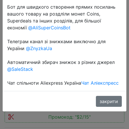
Бот для швидкого створення прямих посилань
вашого товару на роздліли монет Coins,
Superdeals та інших розділів, для більшої
економії
@AliSuperCoinsBot
2020-03-27
Телеграм канал зі знижками виключно для
YI Home Camera 3 1080P Full HD
України
@ZnyzkaUa
Smart Camera Home Security
Автоматичний збирач знижок з різних джерел
Wireless cctv cam Night Vision EU
@SaleStack
Edition Android YI Cloud
Чат спільноти Aliexpress Україна
Чат Аліекспресс
$15.6
закрити
Промокод:
"$2/15"