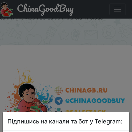
ChinaGoodBuy
Паридбати з промокодом $2/15 YI Home Camera 3
1080P Full HD Smart Camera Home Security Wireless cctv
cam Night Vision EU Edition Android YI Cloud
×
Підпишись на канали та бот у Telegram: