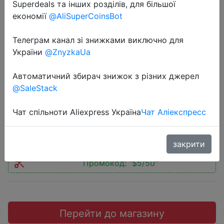
Superdeals та інших розділів, для більшої
економії
@AliSuperCoinsBot
Телеграм канал зі знижками виключно для
України
@ZnyzkaUa
2020-03-27
Беспроводные наушники 1MORE
Автоматичний збирач знижок з різних джерел
E1001BT
@SaleStack
Чат спільноти Aliexpress Україна
Чат Аліекспресс
$60
закрити
Промокод:
"$5/50"
Перейти до магазину