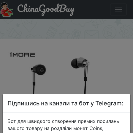
ChinaGoodBuy
Паридбати з промокодом $5/50 Беспроводные
наушники 1MORE E1001BT
×
Підпишись на канали та бот у Telegram:
Бот для швидкого створення прямих посилань
вашого товару на роздліли монет Coins,